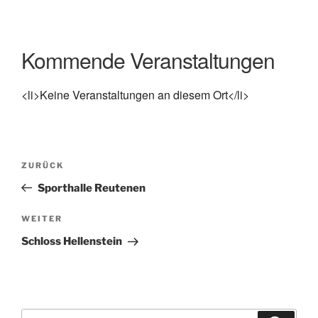
Kommende Veranstaltungen
<li>Keine Veranstaltungen an diesem Ort</li>
Beitragsnavigation
Vorheriger
ZURÜCK
Beitrag
Sporthalle Reutenen
Nächster
WEITER
Beitrag
Schloss Hellenstein
Suchen