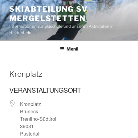
Zum
SKIABTEILUNG SV
Inhalt
MERGELSTETTEN
springen
Informationen zur Skischule und unseren Aktivitäten in
Heidenheim
Menü
Kronplatz
VERANSTALTUNGSORT
Kronplatz
Bruneck
Trentino-Südtirol
39031
Pustertal