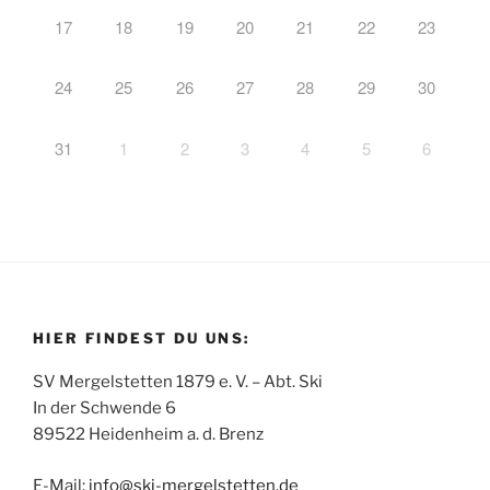
17
18
19
20
21
22
23
24
25
26
27
28
29
30
31
1
2
3
4
5
6
HIER FINDEST DU UNS:
SV Mergelstetten 1879 e. V. – Abt. Ski
In der Schwende 6
89522 Heidenheim a. d. Brenz
E-Mail:
info
@
ski-mergelstetten.de