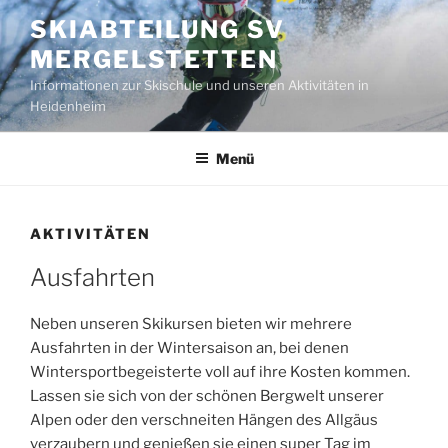
Zum
SKIABTEILUNG SV
Inhalt
MERGELSTETTEN
springen
Informationen zur Skischule und unseren Aktivitäten in
Heidenheim
Menü
AKTIVITÄTEN
Ausfahrten
Neben unseren Skikursen bieten wir mehrere
Ausfahrten in der Wintersaison an, bei denen
Wintersportbegeisterte voll auf ihre Kosten kommen.
Lassen sie sich von der schönen Bergwelt unserer
Alpen oder den verschneiten Hängen des Allgäus
verzaubern und genießen sie einen super Tag im