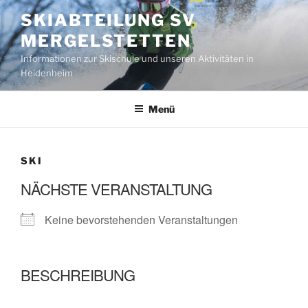
Zum
SKIABTEILUNG SV
Inhalt
MERGELSTETTEN
springen
Informationen zur Skischule und unseren Aktivitäten in
Heidenheim
Menü
SKI
NÄCHSTE VERANSTALTUNG
Keine bevorstehenden Veranstaltungen
BESCHREIBUNG