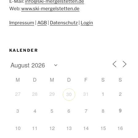
E-Mail:
info
@
ski-mergelstetten.de
Web:
www.ski-mergelstetten.de
Impressum
|
AGB
|
Datenschutz
|
Login
KALENDER
M
D
M
D
F
S
S
27
28
29
31
1
2
30
9
3
4
5
6
7
8
10
11
12
13
14
15
16