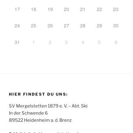
17
18
19
20
21
22
23
24
25
26
27
28
29
30
31
1
2
3
4
5
6
HIER FINDEST DU UNS:
SV Mergelstetten 1879 e. V. – Abt. Ski
In der Schwende 6
89522 Heidenheim a. d. Brenz