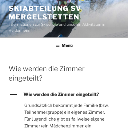
Zum
SKIABTEILUNG SV
Inhalt
MERGELSTETTEN
springen
Informationen zur Skischule und unseren Aktivitäten in
Heidenheim
Menü
Wie werden die Zimmer
eingeteilt?
A
Wie werden die Zimmer eingeteilt?
Grundsätzlich bekommt jede Familie (bzw.
Teilnehmergruppe) ein eigenes Zimmer.
Für Jugendliche gibt es fallweise eigene
Zimmer (ein Mädchenzimmer, ein