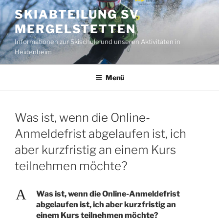
Zum
SKIABTEILUNG SV
Inhalt
MERGELSTETTEN
springen
Informationen zur Skischule und unseren Aktivitäten in
Heidenheim
Menü
Was ist, wenn die Online-
Anmeldefrist abgelaufen ist, ich
aber kurzfristig an einem Kurs
teilnehmen möchte?
A
Was ist, wenn die Online-Anmeldefrist
abgelaufen ist, ich aber kurzfristig an
einem Kurs teilnehmen möchte?