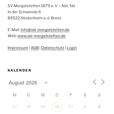
SV Mergelstetten 1879 e. V. – Abt. Ski
In der Schwende 6
89522 Heidenheim a. d. Brenz
E-Mail:
info
@
ski-mergelstetten.de
Web:
www.ski-mergelstetten.de
Impressum
|
AGB
|
Datenschutz
|
Login
KALENDER
M
D
M
D
F
S
S
27
28
29
31
1
2
30