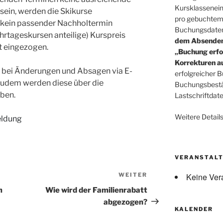
Kursklassenein
ein, werden die Skikurse
pro gebuchtem 
h kein passender Nachholtermin
Buchungsdaten
ehrtageskursen anteilige) Kurspreis
dem Absenden 
t eingezogen.
„Buchung erfol
Korrekturen au
 bei Änderungen und Absagen via E-
erfolgreicher 
 Zudem werden diese über die
Buchungsbestä
ben.
Lastschriftdate
Weitere Details
eldung
VERANSTAL
WEITER
Nächster
Keine Ver
Beitrag
m
Wie wird der Familienrabatt
abgezogen?
KALENDER