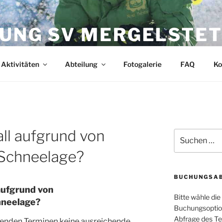
LUNG SV MERGELSTE
nd unseren Aktivitäten in Heidenheim
Aktivitäten
Abteilung
Fotogalerie
FAQ
Ko
all aufgrund von
Suchen
nach:
/Schneelage?
BUCHUNGSAB
 aufgrund von
Bitte wähle die
hneelage?
Buchungsoption(
Abfrage des Tei
henden Terminen keine ausreichende