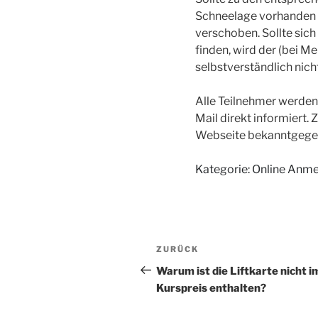
Schneelage vorhanden s
verschoben. Sollte sic
finden, wird der (bei M
selbstverständlich nich
Alle Teilnehmer werden
Mail direkt informiert.
Webseite bekanntgege
Kategorie: Online Anm
Beitragsnavigation
Vorheriger
ZURÜCK
Beitrag
Warum ist die Liftkarte nicht i
Kurspreis enthalten?