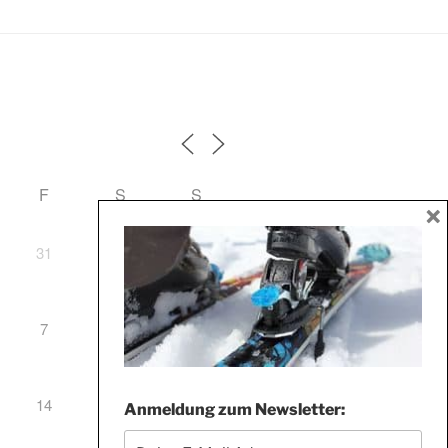
F
S
S
×
31
1
2
7
8
9
14
15
16
Anmeldung zum Newsletter: