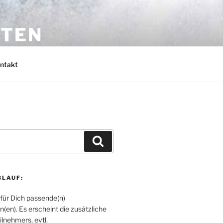
TTEN
ntakt
Suchen
LAUF:
 für Dich passende(n)
en). Es erscheint die zusätzliche
lnehmers, evtl.