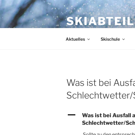
Zum
Inhalt
SKIABTEI
springen
Informationen zur Skischule u
Aktuelles
Skischule
Was ist bei Ausf
Schlechtwetter
A
Was ist bei Ausfall
Schlechtwetter/Sc
Sollte zu den entsprec