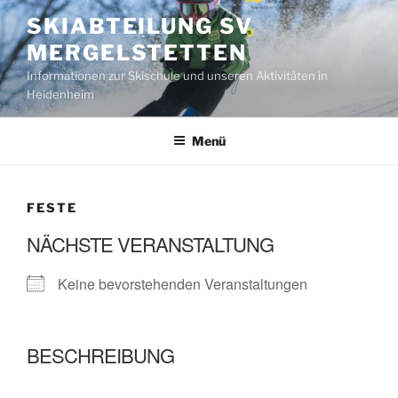
Zum
SKIABTEILUNG SV
Inhalt
MERGELSTETTEN
springen
Informationen zur Skischule und unseren Aktivitäten in
Heidenheim
Menü
FESTE
NÄCHSTE VERANSTALTUNG
Keine bevorstehenden Veranstaltungen
BESCHREIBUNG